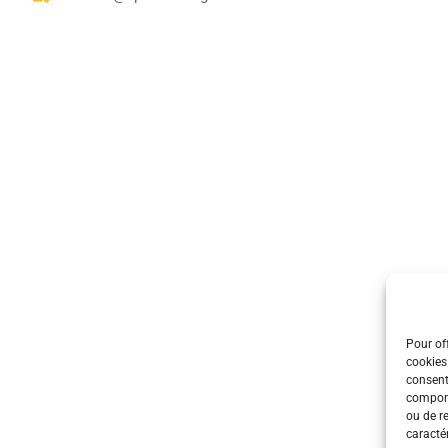
Pour off
cookies
consent
comport
ou de r
caractér