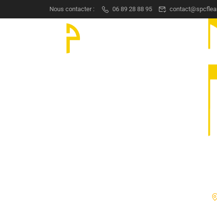
Nous contacter :
06 89 28 88 95
contact@spcflea