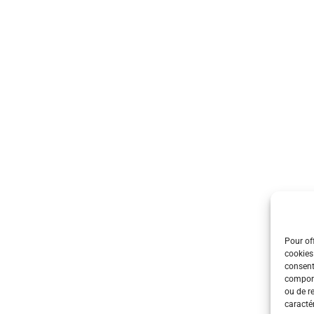
Pour off
cookies
consent
comport
ou de r
caractér