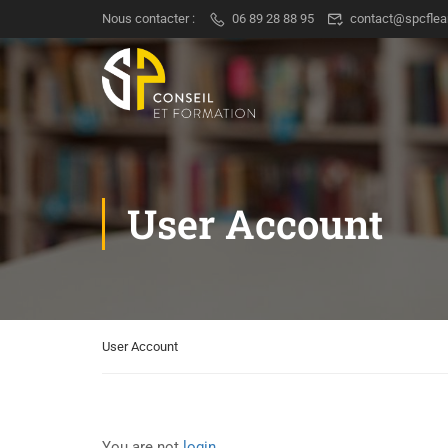
Nous contacter :
06 89 28 88 95
contact@spcflea
User Account
User Account
You are not
login