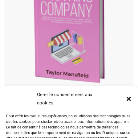
Gérer le consentement aux
Start a Clothing Company
cookies
$
11.80
Pour offrir les meilleures expériences, nous utilisons des technologies telles
que les cookies pour stocker et/ou accéder aux informations des appareils.
Ut a lacus sed ligula venenatis aliquet. Phasellus mattis
Le fait de consentir à ces technologies nous permettra de traiter des
données telles que le comportement de navigation ou les ID uniques sur ce
vehicula massa at ultricies. Fusce facilisis vel augue et