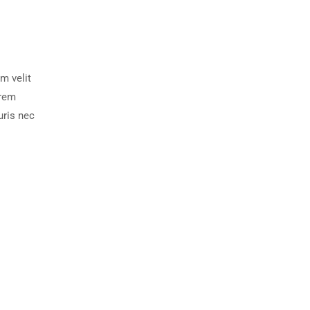
m velit
orem
uris nec