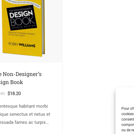
e Non-Designer’s
sign Book
.40
$
18.20
lentesque habitant morbi
Pour off
tique senectus et netus et
cookies
consent
esuada fames ac turpis
comport
stas. Vestibulum tortor
ou de r