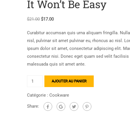
It Won’t Be Easy
$
21.00
$
17.00
Curabitur accumsan quis urna aliquam fringilla. Nulla
nisl, pulvinar sit amet pulvinar eu, rhoncus ac nisl. L
ipsum dolor sit amet, consectetur adipiscing elit. Ma
consectetur nisi. Donec eget quam sed velit facilisis
malesuada quis sit amet ante.
AJOUTER AU PANIER
Catégorie :
Cookware
Share: