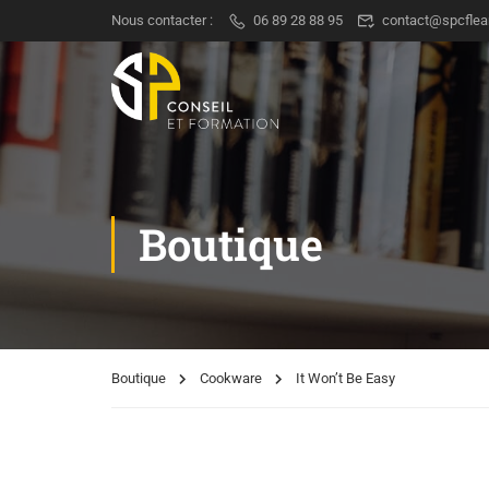
Nous contacter :
06 89 28 88 95
contact@spcflea
Boutique
Boutique
Cookware
It Won’t Be Easy