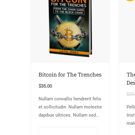
Bitcoin for The Trenches
Th
De
$
35.00
$
20
Nullam convallis hendrerit felis
et sollicitudin. Nullam molestie
Pel
dapibus ultrices. Nullam sed
tris
congue erat. Fusce leo metus,
mal
lacinia vel nisl quis,
ege
Ajouter au panier