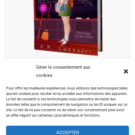
Gérer le consentement aux
A Magic School for Girls Chapter
cookies
$
9.50
Pour offrir les meilleures expériences, nous utilisons des technologies telles
que les cookies pour stocker et/ou accéder aux informations des appareils.
Nam molestie, enim a blandit tempus, massa ante
Le fait de consentir à ces technologies nous permettra de traiter des
données telles que le comportement de navigation ou les ID uniques sur ce
pretium lacus, bibendum eleifend augue tellus vitae nisl.
site. Le fait de ne pas consentir ou de retirer son consentement peut avoir
Nullam sed sapien ante.
un effet négatif sur certaines caractéristiques et fonctions.
ACCEPTER
Ajouter au panier