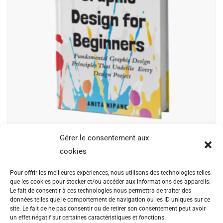
Gérer le consentement aux
Graphic Design for Beginners
cookies
$
35.30
Pour offrir les meilleures expériences, nous utilisons des technologies telles
que les cookies pour stocker et/ou accéder aux informations des appareils.
Proin congue vulputate augue, eget sagittis felis congue
Le fait de consentir à ces technologies nous permettra de traiter des
données telles que le comportement de navigation ou les ID uniques sur ce
non. Donec eu turpis mattis, ultrices velit vitae,
site. Le fait de ne pas consentir ou de retirer son consentement peut avoir
imperdiet nibh. Fusce non urna sed ante dapibus
un effet négatif sur certaines caractéristiques et fonctions.