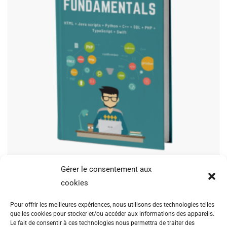
Gérer le consentement aux
Programming Fundamentals
cookies
$
15.00
$
12.00
Pour offrir les meilleures expériences, nous utilisons des technologies telles
que les cookies pour stocker et/ou accéder aux informations des appareils.
Phasellus tempus ultrices metus, eget volutpat nunc
Le fait de consentir à ces technologies nous permettra de traiter des